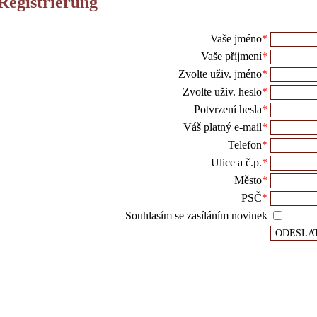
Registrierung
Vaše jméno
*
Vaše příjmení
*
Zvolte uživ. jméno
*
Zvolte uživ. heslo
*
Potvrzení hesla
*
Váš platný e-mail
*
Telefon
*
Ulice a č.p.
*
Město
*
PSČ
*
Souhlasím se zasíláním novinek